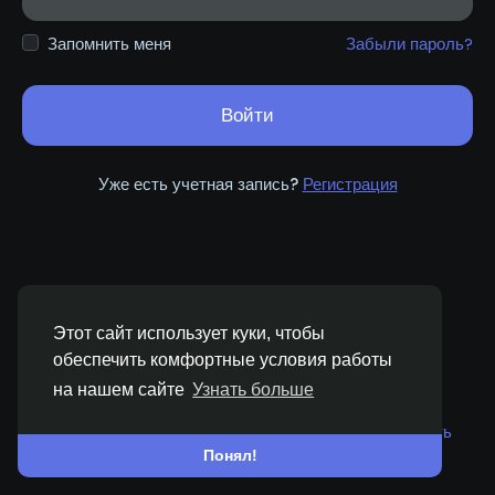
Запомнить меня
Забыли пароль?
Войти
Уже есть учетная запись?
Регистрация
Этот сайт использует куки, чтобы
обеспечить комфортные условия работы
на нашем сайте
Узнать больше
© 2026 Wismar Life
Russian
О нас
Условия использования
Конфиденциальность
Свяжитесь с нами
Каталог
Понял!